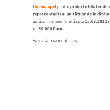
Un nou apel
pentru
proiecte bilaterale 
reprezentanți ai unităților de învățăm
astăzi. Termenul limită este
15.03.2022
n
de
50.000 Euro.
Vă invităm să îi dați curs!