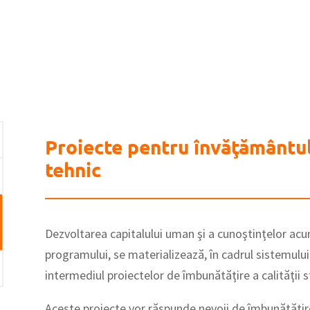
Proiecte pentru învăţământul
tehnic
Dezvoltarea capitalului uman şi a cunoştinţelor acu
programului, se materializează, în cadrul sistemului
intermediul proiectelor de îmbunătăţire a calităţii s
Aceste proiecte vor răspunde nevoii de îmbunătăţire