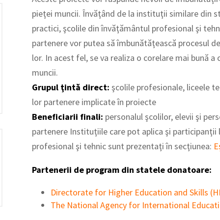
pieţei muncii. Învăţând de la instituţii similare din
practici, şcolile din învăţământul profesional şi teh
partenere vor putea să îmbunătăţească procesul de 
lor. In acest fel, se va realiza o corelare mai bună a
muncii.
Grupul ţintă direct:
şcolile profesionale, liceele t
lor partenere implicate în proiecte
Beneficiarii finali:
personalul şcolilor, elevii şi per
partenere Instituţiile care pot aplica şi participanţi
profesional şi tehnic sunt prezentaţi în secţiunea:
Eş
Partenerii de program din statele donatoare:
Directorate for Higher Education and Skills (H
The National Agency for International Educati