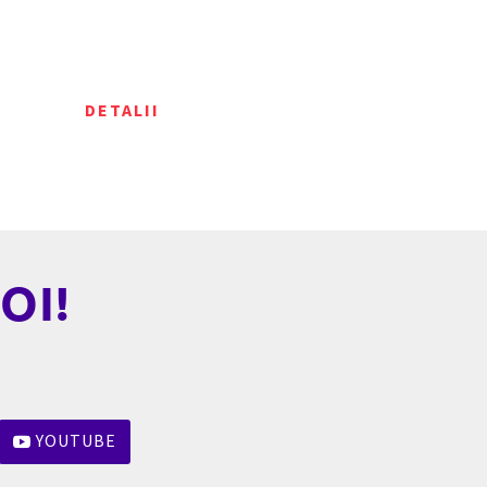
RI DIN DOMENIU
DETALII
OI!
YOUTUBE