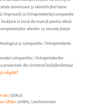
 statele donatoare şi identificând bune
nic împreună cu întreprinderile/companiile
învăţare la locul de muncă pentru elevii
 competenţelor elevilor cu nevoile pieţei
ehnologice şi companiile / întreprinderile
sonalul companiilor / întreprinderilor
i la proiectele din sistemul învăţământului
ti eligibil?
K-dir)
(DIKU)
on Affairs
(AIBA), Liechtenstein