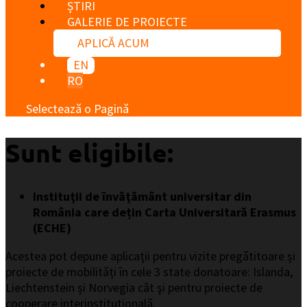
ȘTIRI
GALERIE DE PROIECTE
APLICĂ ACUM
EN
RO
Selectează o Pagină
Sunt eligibile:
Instituţii de învăţământ universitar din
România care dețin Carta Universitară Erasmus
(ECHE)
Acestea pot depune aplicaţii pentru vizite pregătitoare și
proiecte de mobilități în cele 3 state donatoare: Islanda,
Liechtenstein și Norvegia cât şi pentru proiecte de
cooperare interinstituţională.