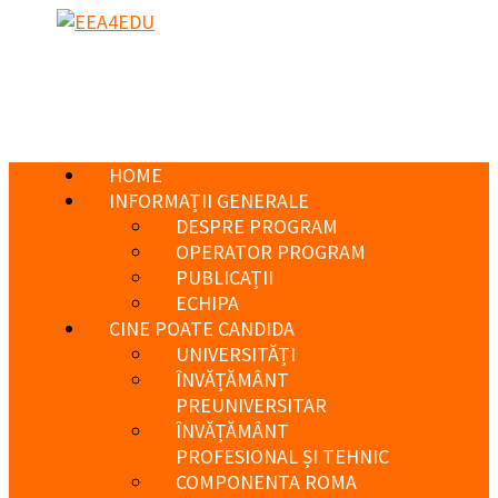
HOME
INFORMAȚII GENERALE
DESPRE PROGRAM
OPERATOR PROGRAM
PUBLICAȚII
ECHIPA
CINE POATE CANDIDA
UNIVERSITĂȚI
ÎNVĂȚĂMÂNT
PREUNIVERSITAR
ÎNVĂȚĂMÂNT
PROFESIONAL ȘI TEHNIC
COMPONENTA ROMA