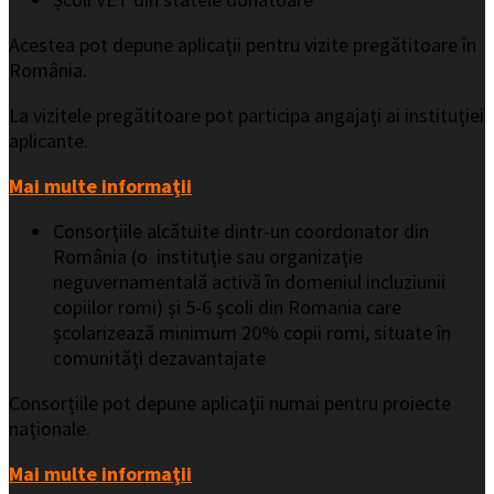
Acestea pot depune aplicații pentru vizite pregătitoare în
România.
La vizitele pregătitoare pot participa angajați ai instituției
aplicante.
Mai multe informaţii
Consorţiile alcătuite dintr-un coordonator din
România (o
instituţie sau organizaţie
neguvernamentală activă în domeniul incluziunii
copiilor romi) şi 5-6 şcoli din Romania care
școlarizează minimum 20% copii romi, situate în
comunităţi dezavantajate
Consorțiile pot depune aplicaţii numai pentru proiecte
naţionale.
Mai multe informaţii