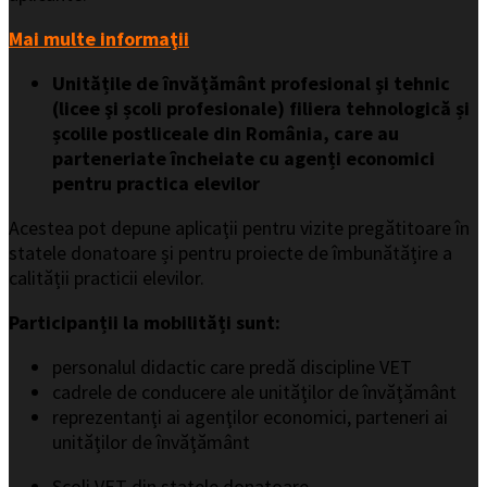
Mai multe informaţii
Unitățile de învăţământ profesional şi tehnic
(licee şi școli profesionale) filiera tehnologică și
școlile postliceale din România, care au
parteneriate încheiate cu agenți economici
pentru practica elevilor
Acestea pot depune aplicaţii pentru vizite pregătitoare în
statele donatoare și pentru proiecte de îmbunătățire a
calității practicii elevilor.
Participanții la mobilități sunt:
personalul didactic care predă discipline VET
cadrele de conducere ale unităţilor de învăţământ
reprezentanţi ai agenţilor economici, parteneri ai
unităţilor de învăţământ
Școli VET din statele donatoare