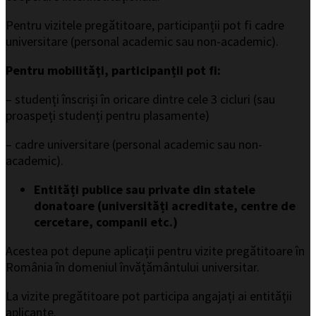
Pentru vizitele pregătitoare, participanții pot fi cadre
universitare (personal academic sau non-academic).
Pentru mobilități, participanții pot fi:
– studenți înscriși în oricare dintre cele 3 cicluri (sau
proaspeți studenți pentru plasamente)
– cadre universitare (personal academic sau non-
academic).
Entități publice sau private din statele
donatoare (universități acreditate, centre de
cercetare, companii etc.)
Acestea pot depune aplicații pentru vizite pregătitoare în
România în domeniul învățământului universitar.
La vizite pregătitoare pot participa angajați ai entității
aplicante.