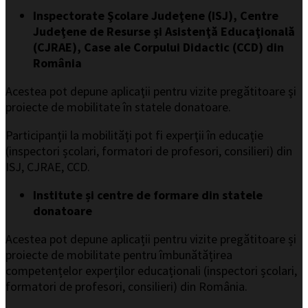
Inspectorate Şcolare Judeţene (ISJ), Centre
Judeţene de Resurse şi Asistenţă Educaţională
(CJRAE), Case ale Corpului Didactic (CCD) din
România
Acestea pot depune aplicaţii pentru vizite pregătitoare şi
proiecte de mobilitate în statele donatoare.
Participanții la mobilități pot fi experţii în educaţie
(inspectori școlari, formatori de profesori, consilieri) din
ISJ, CJRAE, CCD.
Institute și centre de formare din statele
donatoare
Acestea pot depune aplicații pentru vizite pregătitoare și
proiecte de mobilitate pentru îmbunătățirea
competențelor experților educaționali (inspectori școlari,
formatori de profesori, consilieri) din România.