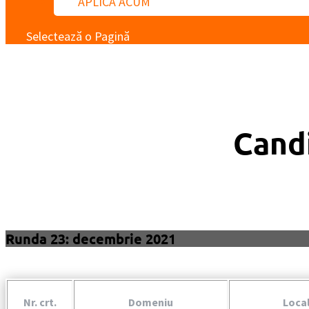
APLICĂ ACUM
Selectează o Pagină
Candi
Runda 23: decembrie 2021
Nr. crt.
Domeniu
Local