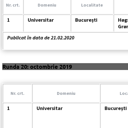
Nr. crt.
Domeniu
Localitate
1
Universitar
București
Høgs
Grøn
Publicat în data de 21.02.2020
Runda 20: octombrie 2019
Nr. crt.
Domeniu
Loc
1
Universitar
București