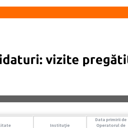
daturi: vizite pregăt
Data primirii de
itate
Instituţie
Operatorul de