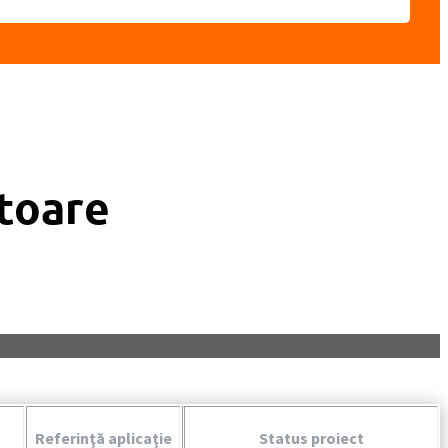
itoare
Referinţă aplicaţie
Status proiect