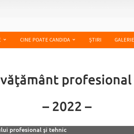
E
CINE POATE CANDIDA
ȘTIRI
GALERIE
nvăţământ profesional 
– 2022 –
ui profesional şi tehnic