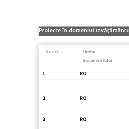
Proiecte în domeniul învăţământul
Nr. crt.
Limba
documentului
1
RO
2
RO
3
RO