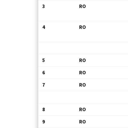
3
RO
4
RO
5
RO
6
RO
7
RO
8
RO
9
RO