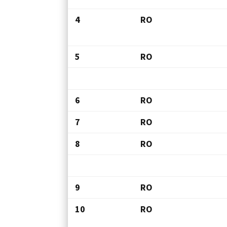
4
RO
5
RO
6
RO
7
RO
8
RO
9
RO
10
RO