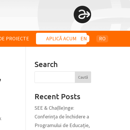
DE PROIECTE
APLICĂ ACUM
EN
RO
Search
”
Recent Posts
SEE & Cha(lle)nge:
Conferința de închidere a
k
Programului de Educație,