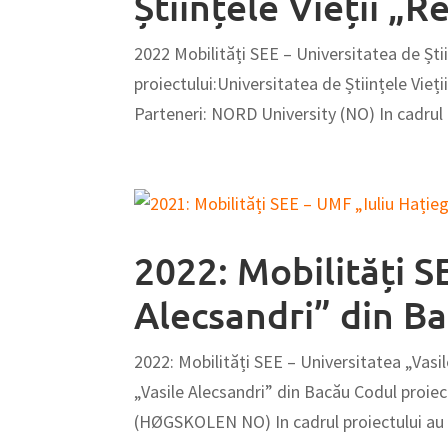
Științele Vieții „R
2022 Mobilități SEE – Universitatea de Ști
proiectului:Universitatea de Științele Vie
Parteneri: NORD University (NO) In cadrul p
2022: Mobilități S
Alecsandri” din B
2022: Mobilități SEE – Universitatea „Vasi
„Vasile Alecsandri” din Bacău Codul pro
(HØGSKOLEN NO) In cadrul proiectului au fo