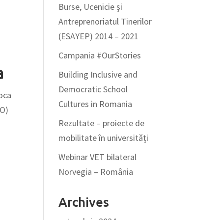
Burse, Ucenicie și
Antreprenoriatul Tinerilor
(ESAYEP) 2014 – 2021
Campania #OurStories
a
Building Inclusive and
Democratic School
poca
Cultures in Romania
NO)
Rezultate – proiecte de
mobilitate în universități
Webinar VET bilateral
Norvegia – România
Archives