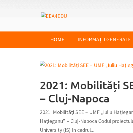
HOME
INFORMAȚII GENERALE
2021: Mobilități 
– Cluj-Napoca
2021: Mobilități SEE – UMF „Iuliu Hațiega
Hațieganu” – Cluj-Napoca Codul proiectulu
University (IS) In cadrul...