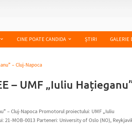
CINE POATE CANDIDA
ȘTIRI
GALERIE 
SEE – UMF „Iuliu Hațieganu
nu” – Cluj-Napoca Promotorul proiectului: UMF „Iuliu
i: 21-MOB-0013 Parteneri: University of Oslo (NO), Reykjavi