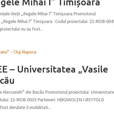
egele Mihai I” Timișoara
ințele Vieții „Regele Mihai I” Timișoara Promotorul
ții „Regele Mihai I” Timișoara Codul proiectului: 22-MOB-004
roiectului nu au fost...
EE – Universitatea „Vasile
acău
le Alecsandri” din Bacău Promotorul proiectului: Universitat
iectului: 22-MOB-0035 Parteneri: HØGSKOLEN I ØSTFOLD
st derulate 3 mobilitati...