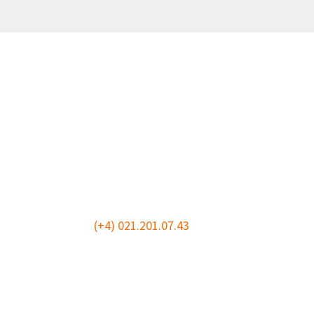
CONTACT
ANPCDEFP, Splaiul Independenței, nr. 313,
Biblioteca Centrală a Universității "Polite
etajul 1, Sector 6, 060042, București, Rom
(+4) 021.201.07.43
Materialele scrise, audio și video, inclusi