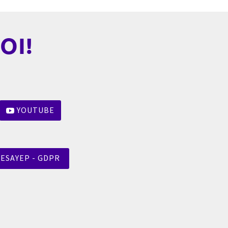
OI!
YOUTUBE
ESAYEP - GDPR