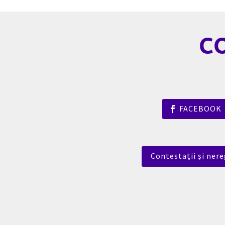
C
FACEBOOK
Contestații și nere