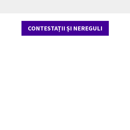
CONTESTAȚII ȘI NEREGULI
hnica" București,
ânia
v fotografiile de pe site-ul eea4edu.ro nu reprezintă poziţia P