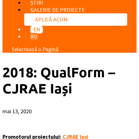
ȘTIRI
GALERIE DE PROIECTE
APLICĂ ACUM
EN
RO
Selectează o Pagină
2018: QualForm –
CJRAE Iași
mai 13, 2020
Promotorul proiectului:
CJRAE Iași