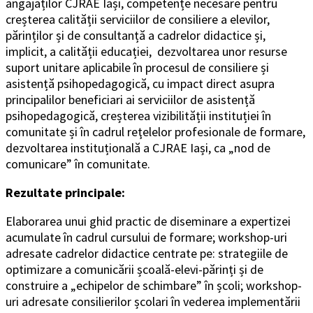
angajaților CJRAE Iași, competențe necesare pentru
creșterea calității serviciilor de consiliere a elevilor,
părinților și de consultanță a cadrelor didactice și,
implicit, a calității educației, dezvoltarea unor resurse
suport unitare aplicabile în procesul de consiliere și
asistență psihopedagogică, cu impact direct asupra
principalilor beneficiari ai serviciilor de asistență
psihopedagogică, creșterea vizibilității instituției în
comunitate și în cadrul reţelelor profesionale de formare,
dezvoltarea instituțională a CJRAE Iași, ca „nod de
comunicare” în comunitate.
Rezultate principale:
Elaborarea unui ghid practic de diseminare a expertizei
acumulate în cadrul cursului de formare; workshop-uri
adresate cadrelor didactice centrate pe: strategiile de
optimizare a comunicării școală-elevi-părinți și de
construire a „echipelor de schimbare” în școli; workshop-
uri adresate consilierilor școlari în vederea implementării