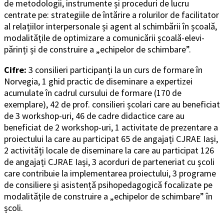
de metodologii, instrumente și proceduri de lucru
centrate pe: strategiile de întărire a rolurilor de facilitator
al relațiilor interpersonale și agent al schimbării în școală,
modalitățile de optimizare a comunicării școală-elevi-
părinți și de construire a „echipelor de schimbare”.
Cifre:
3 consilieri participanți la un curs de formare în
Norvegia, 1 ghid practic de diseminare a expertizei
acumulate în cadrul cursului de formare (170 de
exemplare), 42 de prof. consilieri școlari care au beneficiat
de 3 workshop-uri, 46 de cadre didactice care au
beneficiat de 2 workshop-uri, 1 activitate de prezentare a
proiectului la care au participat 65 de angajați CJRAE Iași,
2 activități locale de diseminare la care au participat 126
de angajați CJRAE Iași, 3 acorduri de parteneriat cu școli
care contribuie la implementarea proiectului, 3 programe
de consiliere și asistență psihopedagogică focalizate pe
modalitățile de construire a „echipelor de schimbare” în
școli.