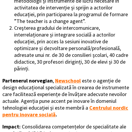
metodologii și instrumente de lucru necesare în
activitatea de intervenție și sprijin a actorilor
educației, prin participarea la programul de formare
”The teacher is a change agent”.
Creşterea gradului de intercomunicare,
interrelaționare și integrare socială a actorilor
educației, prin acces la sesiuni inovative de
optimizare și dezvoltare personală/profesională,
adresate unui nr. de 30 de consilieri școlari, 40 cadre
didactice, 30 profesori diriginți, 30 de elevi și 30 de
părinți.
Partenerul norvegian
,
Newschool
este o agenție de
design educațional specializată în crearea de instrumente
care facilitează experiențe de învățare adecvate nevoilor
actuale. Agenția pune accent pe inovare în domeniul
tehnologiei educației și este membră a
Centrului nordic
pentru inovare socială
.
Impact:
Consolidarea competențelor de specialitate ale