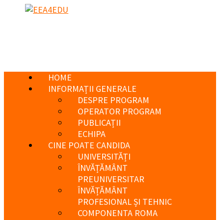
HOME
INFORMAȚII GENERALE
DESPRE PROGRAM
OPERATOR PROGRAM
PUBLICAȚII
ECHIPA
CINE POATE CANDIDA
UNIVERSITĂȚI
ÎNVĂȚĂMÂNT
PREUNIVERSITAR
ÎNVĂȚĂMÂNT
PROFESIONAL ȘI TEHNIC
COMPONENTA ROMA