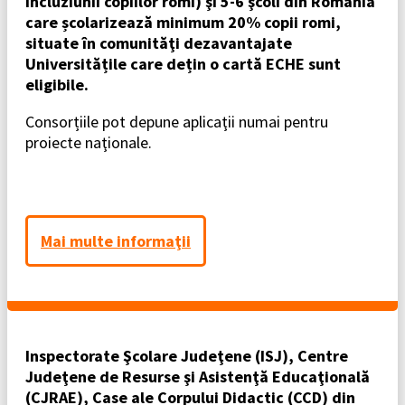
incluziunii copiilor romi) şi 5-6 şcoli din Romania
care școlarizează minimum 20% copii romi,
situate în comunităţi dezavantajate
Universitățile care dețin o cartă ECHE sunt
eligibile.
Consorțiile pot depune aplicaţii numai pentru
proiecte naţionale.
Mai multe informaţii
Inspectorate Şcolare Judeţene (ISJ), Centre
Judeţene de Resurse şi Asistenţă Educaţională
(CJRAE), Case ale Corpului Didactic (CCD) din