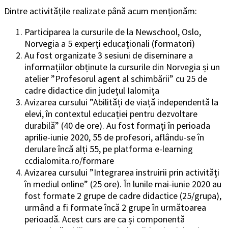
Dintre activitățile realizate până acum menționăm:
Participarea la cursurile de la Newschool, Oslo,
Norvegia a 5 experți educaționali (formatori)
Au fost organizate 3 sesiuni de diseminare a
informațiilor obținute la cursurile din Norvegia și un
atelier ”Profesorul agent al schimbării” cu 25 de
cadre didactice din județul Ialomița
Avizarea cursului ”Abilități de viață independentă la
elevi, în contextul educației pentru dezvoltare
durabilă” (40 de ore). Au fost formați în perioada
aprilie-iunie 2020, 55 de profesori, aflându-se în
derulare încă alți 55, pe platforma e-learning
ccdialomita.ro/formare
Avizarea cursului ”Integrarea instruirii prin activități
în mediul online” (25 ore). În lunile mai-iunie 2020 au
fost formate 2 grupe de cadre didactice (25/grupa),
urmând a fi formate încă 2 grupe în următoarea
perioadă. Acest curs are ca și componentă