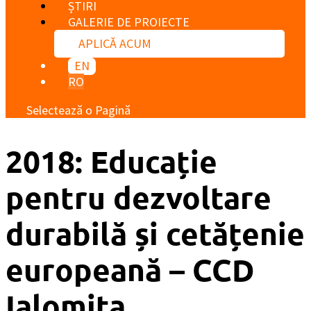
ȘTIRI
GALERIE DE PROIECTE
APLICĂ ACUM
EN
RO
Selectează o Pagină
2018: Educație
pentru dezvoltare
durabilă și cetățenie
europeană – CCD
Ialomița