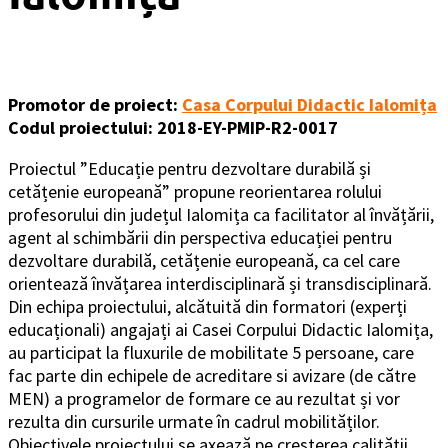
Promotor de proiect:
Casa Corpului Didactic Ialomița
Codul proiectului: 2018-EY-PMIP-R2-0017
Proiectul ”Educație pentru dezvoltare durabilă și
cetățenie europeană” propune reorientarea rolului
profesorului din județul Ialomița ca facilitator al învățării,
agent al schimbării din perspectiva educației pentru
dezvoltare durabilă, cetățenie europeană, ca cel care
orientează învățarea interdisciplinară și transdisciplinară.
Din echipa proiectului, alcătuită din formatori (experți
educaționali) angajați ai Casei Corpului Didactic Ialomița,
au participat la fluxurile de mobilitate 5 persoane, care
fac parte din echipele de acreditare si avizare (de către
MEN) a programelor de formare ce au rezultat și vor
rezulta din cursurile urmate în cadrul mobilităților.
Obiectivele proiectului se axează pe creșterea calității