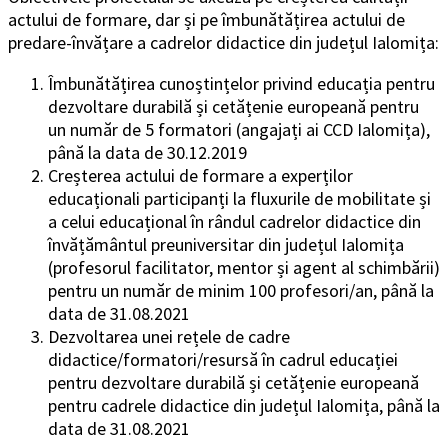
actului de formare, dar și pe îmbunătățirea actului de
predare-învățare a cadrelor didactice din județul Ialomița:
Îmbunătățirea cunoștințelor privind educația pentru
dezvoltare durabilă și cetățenie europeană pentru
un număr de 5 formatori (angajați ai CCD Ialomița),
până la data de 30.12.2019
Creșterea actului de formare a experților
educaționali participanți la fluxurile de mobilitate și
a celui educațional în rândul cadrelor didactice din
învățământul preuniversitar din județul Ialomița
(profesorul facilitator, mentor și agent al schimbării)
pentru un număr de minim 100 profesori/an, până la
data de 31.08.2021
Dezvoltarea unei rețele de cadre
didactice/formatori/resursă în cadrul educației
pentru dezvoltare durabilă și cetățenie europeană
pentru cadrele didactice din județul Ialomița, până la
data de 31.08.2021