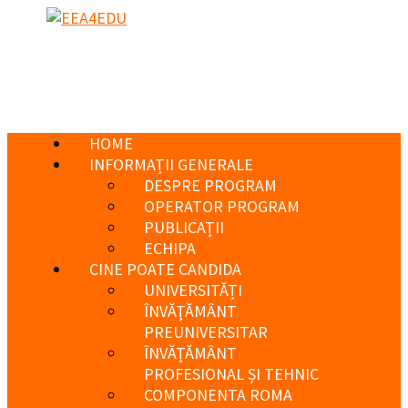
HOME
INFORMAȚII GENERALE
DESPRE PROGRAM
OPERATOR PROGRAM
PUBLICAȚII
ECHIPA
CINE POATE CANDIDA
UNIVERSITĂȚI
ÎNVĂȚĂMÂNT
PREUNIVERSITAR
ÎNVĂȚĂMÂNT
PROFESIONAL ȘI TEHNIC
COMPONENTA ROMA