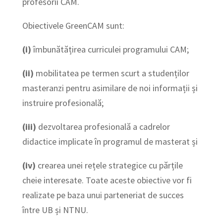
profesorii CAM.
Obiectivele GreenCAM sunt:
(i)
îmbunătățirea curriculei programului CAM;
(ii)
mobilitatea pe termen scurt a studenților
masteranzi pentru asimilare de noi informații și
instruire profesională;
(iii)
dezvoltarea profesională a cadrelor
didactice implicate în programul de masterat și
(iv)
crearea unei rețele strategice cu părțile
cheie interesate. Toate aceste obiective vor fi
realizate pe baza unui parteneriat de succes
între UB și NTNU.