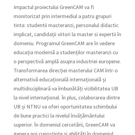
Impactul proiectului GreenCAM va fi
monitorizat prin intermediul a patru grupuri
tinta: studentii masteranzi, personalul didactic
implicat, candidații viitori la master si expertii în
domeniu. Programul GreenCAM are în vedere
educația modernă a studenților masteranzi cu
o perspectivă amplă asupra industriei europene.
Transformarea direcției masterului CAM într-o
alternativă educațională internațională și
multidisciplinară va îmbunătăți vizibilitatea UB
la nivel internațional. În plus, colaborarea dintre
UB și NTNU va oferi oportunitatea schimbului
de bune practici la nivelul învățământului
superior. În domeniul cercetării, GreenCAM va
genera noi cunoștințe și abilități în domeniul