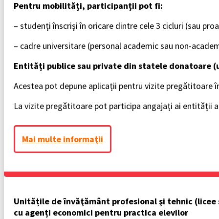
Pentru mobilități, participanții pot fi:
– studenți înscriși în oricare dintre cele 3 cicluri (sau p
– cadre universitare (personal academic sau non-academ
Entități publice sau private din statele donatoare (
Acestea pot depune aplicații pentru vizite pregătitoare 
La vizite pregătitoare pot participa angajați ai entității a
Mai multe informaţii
Unitățile de învăţământ profesional şi tehnic (licee 
cu agenți economici pentru practica elevilor