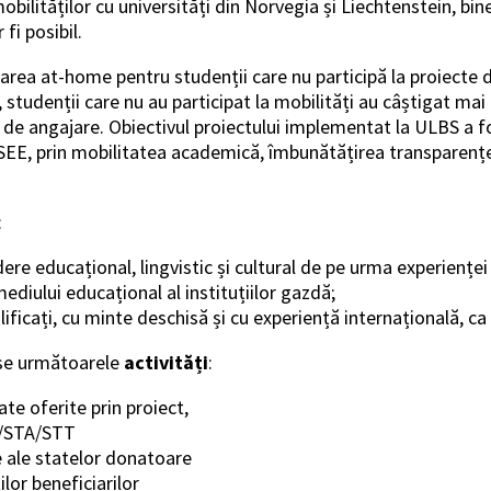
ilităților cu universități din Norvegia și Liechtenstein, bine
fi posibil.
zarea at-home pentru studenții care nu participă la proiecte d
studenții care nu au participat la mobilități au câștigat mai 
e de angajare. Obiectivul proiectului implementat la ULBS a fo
 SEE, prin mobilitatea academică, îmbunătățirea transparenței
:
ere educațional, lingvistic și cultural de pe urma experienței
ediului educațional al instituțiilor gazdă;
ificați, cu minte deschisă și cu experiență internațională, ca v
nse următoarele
activități
:
te oferite prin proiect,
P/STA/STT
re ale statelor donatoare
lor beneficiarilor