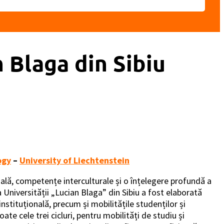
n Blaga din Sibiu
ogy
–
University of Liechtenstein
ală, competențe interculturale și o înțelegere profundă a
 Universității „Lucian Blaga” din Sibiu a fost elaborată
instituțională, precum și mobilitățile studenților și
te cele trei cicluri, pentru mobilități de studiu și