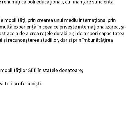
 renumiți ca poli educaționali, cu finanțare suficientă
e mobilități, prin crearea unui mediu internațional prin
multă experiență în ceea ce privește internaționalizarea, și-
st acela de a crea rețele durabile și de a spori capacitatea
 și recunoașterea studiilor, dar și prin îmbunătățirea
 mobilităților SEE în statele donatoare;
iitori profesioniști.