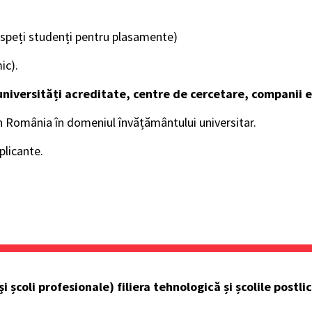
roaspeți studenți pentru plasamente)
ic).
universități acreditate, centre de cercetare, companii e
în România în domeniul învățământului universitar.
plicante.
şi școli profesionale) filiera tehnologică și școlile pos