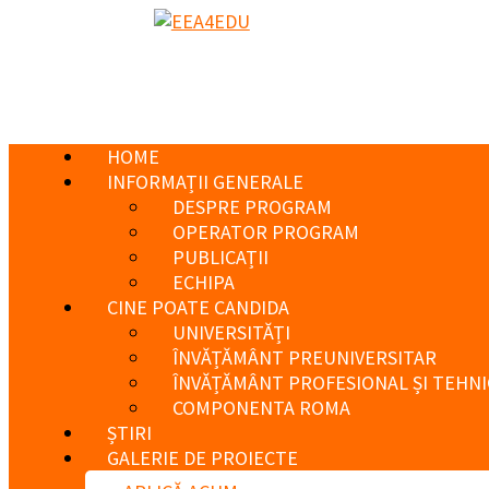
HOME
INFORMAȚII GENERALE
DESPRE PROGRAM
OPERATOR PROGRAM
PUBLICAȚII
ECHIPA
CINE POATE CANDIDA
UNIVERSITĂȚI
ÎNVĂȚĂMÂNT PREUNIVERSITAR
ÎNVĂȚĂMÂNT PROFESIONAL ȘI TEHNI
COMPONENTA ROMA
ȘTIRI
GALERIE DE PROIECTE