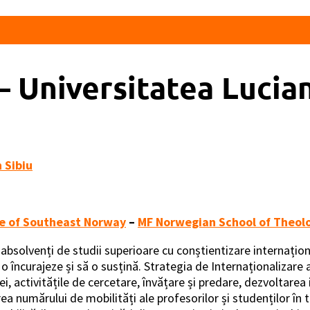
– Universitatea Lucia
 Sibiu
ge of Southeast Norway
–
MF Norwegian School of Theol
solvenți de studii superioare cu conștientizare internațion
o încurajeze și să o susțină. Strategia de Internaționalizare a
ei, activitățile de cercetare, învățare și predare, dezvoltarea 
numărului de mobilități ale profesorilor și studenților în toa