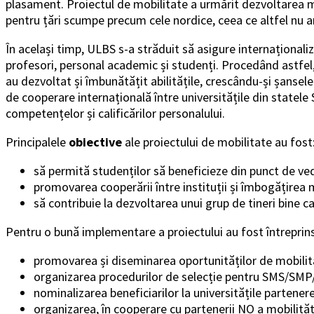
plasament. Proiectul de mobilitate a urmărit dezvoltarea mob
pentru țări scumpe precum cele nordice, ceea ce altfel nu ar 
În același timp, ULBS s-a străduit să asigure internaționali
profesori, personal academic și studenți. Procedând astfel, 
au dezvoltat și îmbunătățit abilitățile, crescându-și șansel
de cooperare internațională între universitățile din statele
competențelor și calificărilor personalului.
Principalele
obiective
ale proiectului de mobilitate au fost
să permită studenților să beneficieze din punct de ved
promovarea cooperării între instituții și îmbogățirea m
să contribuie la dezvoltarea unui grup de tineri bine cal
Pentru o bună implementare a proiectului au fost întrepri
promovarea și diseminarea oportunităților de mobilita
organizarea procedurilor de selecție pentru SMS/SM
nominalizarea beneficiarilor la universitățile partene
organizarea, în cooperare cu partenerii NO a mobilități