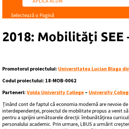
APLICĂ ACUM
Selectează o Pagină
2018: Mobilități SEE 
Promotorul proiectului:
Universitatea Lucian Blaga din
Codul proiectului: 18-MOB-0062
Parteneri:
Volda University College
–
University Colle
Ținând cont de faptul că economia modernă are nevoie de ab
interdependenței, proiectul de mobilitate propus a venit să 
pentru a sprijini următoarele direcții: îmbunătățirea curricul
personalului academic. Prin urmare, LBUS a urmărit creșterea 