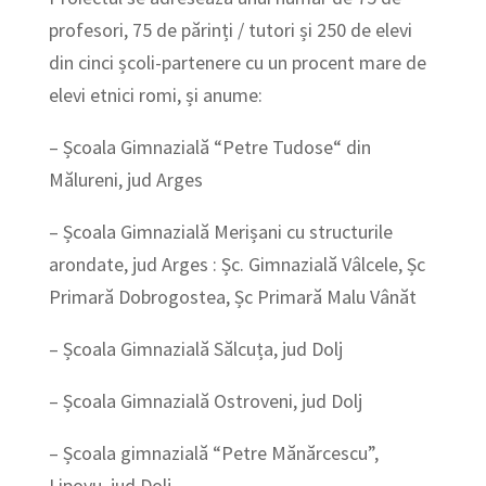
profesori, 75 de părinți / tutori și 250 de elevi
din cinci școli-partenere cu un procent mare de
elevi etnici romi, și anume:
– Școala Gimnazială “Petre Tudose“ din
Mălureni, jud Arges
– Școala Gimnazială Merișani cu structurile
arondate, jud Arges : Șc. Gimnazială Vâlcele, Șc
Primară Dobrogostea, Șc Primară Malu Vânăt
– Școala Gimnazială Sălcuța, jud Dolj
– Școala Gimnazială Ostroveni, jud Dolj
– Școala gimnazială “Petre Mănărcescu”,
Lipovu, jud Dolj