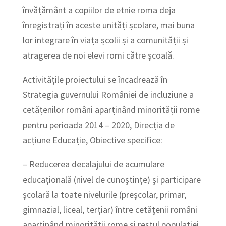
învățământ a copiilor de etnie roma deja
înregistrați în aceste unități școlare, mai buna
lor integrare în viața școlii și a comunității și
atragerea de noi elevi romi către școală.
Activitățile proiectului se încadrează în
Strategia guvernului României de incluziune a
cetățenilor români aparținând minorității rome
pentru perioada 2014 – 2020, Direcția de
acțiune Educație, Obiective specifice:
– Reducerea decalajului de acumulare
educațională (nivel de cunoștințe) și participare
școlară la toate nivelurile (preșcolar, primar,
gimnazial, liceal, terțiar) între cetățenii români
aparținând minorității rome și restul populației.