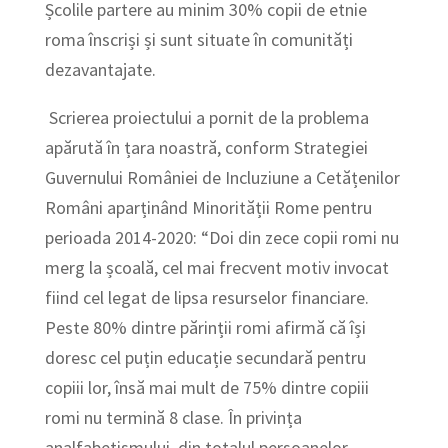
Școlile partere au minim 30% copii de etnie
roma înscriși și sunt situate în comunități
dezavantajate.
Scrierea proiectului a pornit de la problema
apărută în țara noastră, conform Strategiei
Guvernului României de Incluziune a Cetățenilor
Români aparținând Minorității Rome pentru
perioada 2014-2020: “Doi din zece copii romi nu
merg la școală, cel mai frecvent motiv invocat
fiind cel legat de lipsa resurselor financiare.
Peste 80% dintre părinții romi afirmă că își
doresc cel puțin educație secundară pentru
copiii lor, însă mai mult de 75% dintre copiii
romi nu termină 8 clase. În privința
analfabetismului, din totalul persoanelor