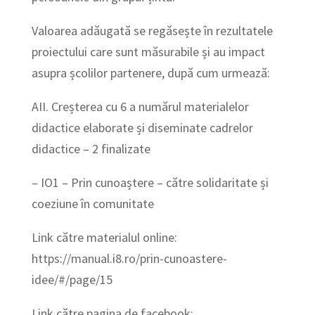
Valoarea adăugată se regăsește în rezultatele
proiectului care sunt măsurabile și au impact
asupra școlilor partenere, după cum urmează:
AII. Creșterea cu 6 a numărul materialelor
didactice elaborate și diseminate cadrelor
didactice – 2 finalizate
– IO1 – Prin cunoaștere – către solidaritate și
coeziune în comunitate
Link către materialul online:
https://manual.i8.ro/prin-cunoastere-
idee/#/page/15
Link către pagina de facebook: