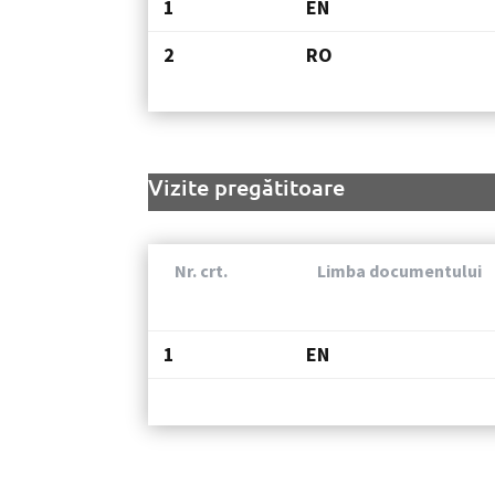
1
EN
2
RO
Vizite pregătitoare
Nr. crt.
Limba documentului
1
EN