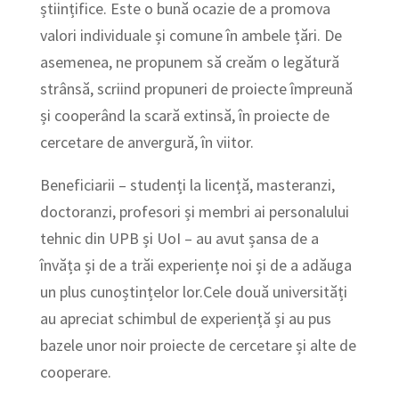
științifice. Este o bună ocazie de a promova
valori individuale și comune în ambele țări. De
asemenea, ne propunem să creăm o legătură
strânsă, scriind propuneri de proiecte împreună
și cooperând la scară extinsă, în proiecte de
cercetare de anvergură, în viitor.
Beneficiarii – studenți la licență, masteranzi,
doctoranzi, profesori și membri ai personalului
tehnic din UPB și UoI – au avut șansa de a
învăța și de a trăi experiențe noi și de a adăuga
un plus cunoștințelor lor.Cele două universități
au apreciat schimbul de experiență și au pus
bazele unor noir proiecte de cercetare și alte de
cooperare.