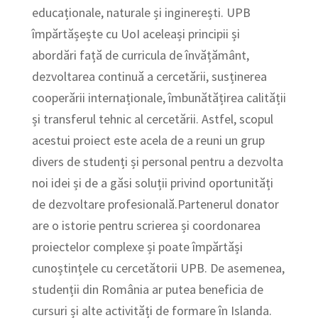
educaționale, naturale și inginerești. UPB
împărtășește cu UoI aceleași principii și
abordări față de curricula de învățământ,
dezvoltarea continuă a cercetării, susținerea
cooperării internaționale, îmbunătățirea calității
și transferul tehnic al cercetării. Astfel, scopul
acestui proiect este acela de a reuni un grup
divers de studenți și personal pentru a dezvolta
noi idei și de a găsi soluții privind oportunități
de dezvoltare profesională.Partenerul donator
are o istorie pentru scrierea și coordonarea
proiectelor complexe și poate împărtăși
cunoștințele cu cercetătorii UPB. De asemenea,
studenții din România ar putea beneficia de
cursuri și alte activități de formare în Islanda.