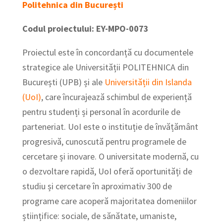
Politehnica din București
Codul proiectului: EY-MPO-0073
Proiectul este în concordanță cu documentele
strategice ale Universității POLITEHNICA din
București (UPB) și ale
Universității din Islanda
(UoI)
, care încurajează schimbul de experiență
pentru studenți și personal în acordurile de
parteneriat. UoI este o instituție de învățământ
progresivă, cunoscută pentru programele de
cercetare și inovare. O universitate modernă, cu
o dezvoltare rapidă, UoI oferă oportunități de
studiu și cercetare în aproximativ 300 de
programe care acoperă majoritatea domeniilor
științifice: sociale, de sănătate, umaniste,