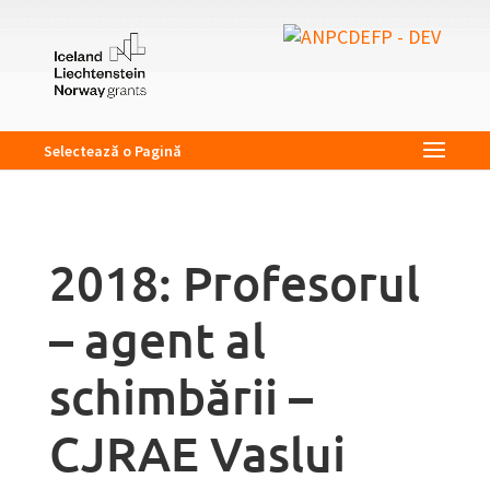
Selectează o Pagină
2018: Profesorul
– agent al
schimbării –
CJRAE Vaslui