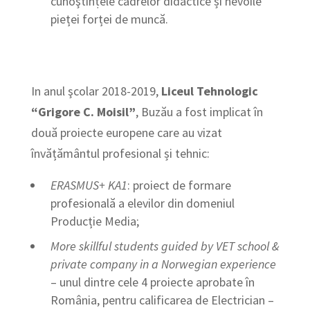
cunoştinṭele cadrelor didactice și nevoile
pieței forței de muncă.
In anul şcolar 2018-2019,
Liceul Tehnologic
“Grigore C. Moisil”
, Buzău a fost implicat în
două proiecte europene care au vizat
învățământul profesional și tehnic:
ERASMUS+ KA1
: proiect de formare
profesională a elevilor din domeniul
Producție Media;
More skillful students guided by VET school &
private company in a Norwegian experience
– unul dintre cele 4 proiecte aprobate în
România, pentru calificarea de Electrician –