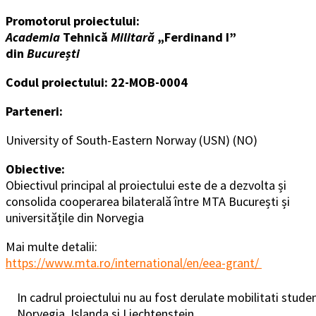
Promotorul proiectului:
Academia
Tehnică
Militară
„Ferdinand I”
din
București
Codul proiectului: 22-MOB-0004
Parteneri:
University of South-Eastern Norway (USN) (NO)
Obiective:
Obiectivul principal al proiectului este de a dezvolta și
consolida cooperarea bilaterală între MTA București și
universitățile din Norvegia
Mai multe detalii:
https://www.mta.ro/international/en/eea-grant/
In cadrul proiectului nu au fost derulate mobilitati stude
Norvegia, Islanda si Liechtenstein.