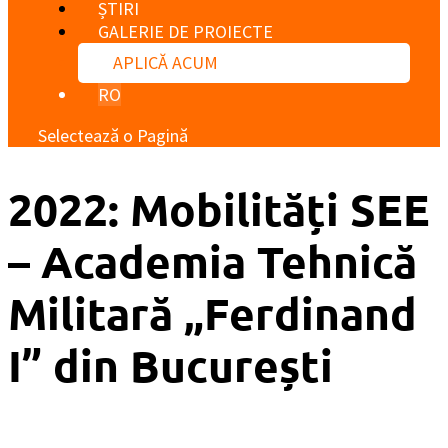
ȘTIRI
GALERIE DE PROIECTE
APLICĂ ACUM
RO
Selectează o Pagină
2022: Mobilități SEE
– Academia Tehnică
Militară „Ferdinand
I” din București