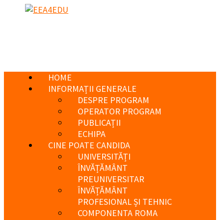
HOME
INFORMAȚII GENERALE
DESPRE PROGRAM
OPERATOR PROGRAM
PUBLICAȚII
ECHIPA
CINE POATE CANDIDA
UNIVERSITĂȚI
ÎNVĂȚĂMÂNT
PREUNIVERSITAR
ÎNVĂȚĂMÂNT
PROFESIONAL ȘI TEHNIC
COMPONENTA ROMA