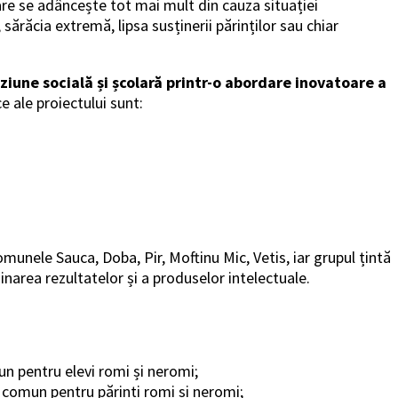
care se adâncește tot mai mult din cauza situației
ărăcia extremă, lipsa susținerii părinților sau chiar
ziune socială și școlară printr-o abordare inovatoare a
e ale proiectului sunt:
 comunele Sauca, Doba, Pir, Moftinu Mic, Vetis, iar grupul țintă
minarea rezultatelor și a produselor intelectuale.
mun pentru elevi romi și neromi;
în comun pentru părinți romi și neromi;