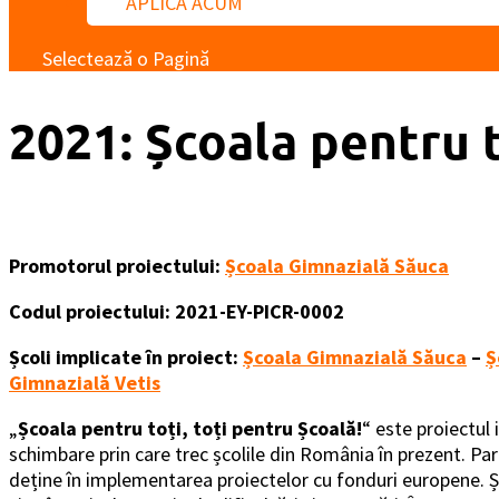
APLICĂ ACUM
Selectează o Pagină
2021: Școala pentru t
Promotorul proiectului:
Școala Gimnazială Săuca
Codul proiectului: 2021-EY-PICR-0002
Școli implicate în proiect:
Școala Gimnazială Săuca
–
Ș
Gimnazială Vetis
„
Școala pentru toți, toți pentru Școală!
“ este proiectul 
schimbare prin care trec școlile din România în prezent. Pa
deține în implementarea proiectelor cu fonduri europene. Șc