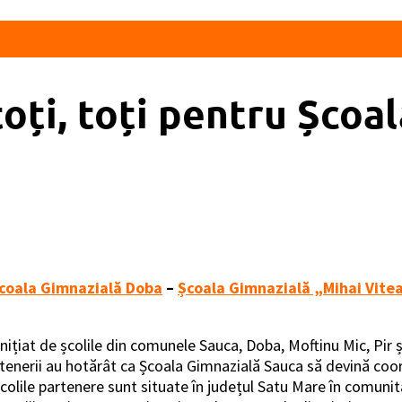
oți, toți pentru Școal
coala Gimnazială Doba
–
Școala Gimnazială „Mihai Vitea
inițiat de școlile din comunele Sauca, Doba, Moftinu Mic, Pir 
rtenerii au hotărât ca Școala Gimnazială Sauca să devină coo
olile partenere sunt situate în județul Satu Mare în comunită