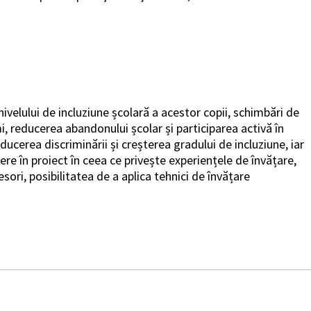
nivelului de incluziune școlară a acestor copii, schimbări de
mi, reducerea abandonului școlar și participarea activă în
ducerea discriminării și creșterea gradului de incluziune, iar
ere în proiect în ceea ce privește experiențele de învățare,
ori, posibilitatea de a aplica tehnici de învățare