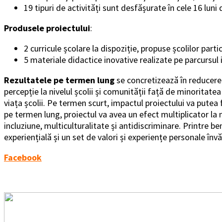
19 tipuri de activități sunt desfășurate în cele 16 lun
Produsele proiectului
:
2 curricule școlare la dispoziție, propuse școlilor partic
5 materiale didactice inovative realizate pe parcursul 
Rezultatele pe termen lung
se concretizează în reducerea 
percepție la nivelul școlii și comunității față de minoritate
viața școlii. Pe termen scurt, impactul proiectului va putea 
pe termen lung, proiectul va avea un efect multiplicator la 
incluziune, multiculturalitate și antidiscriminare. Printre 
experiențială și un set de valori și experiențe personale învăț
Facebook