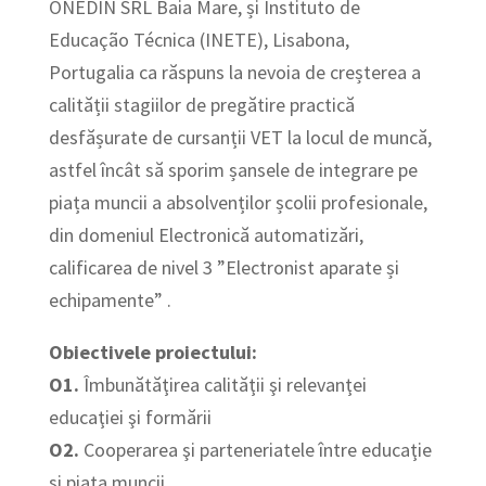
ONEDIN SRL Baia Mare, și Instituto de
Educação Técnica (INETE), Lisabona,
Portugalia ca răspuns la nevoia de creșterea a
calității stagiilor de pregătire practică
desfășurate de cursanții VET la locul de muncă,
astfel încât să sporim șansele de integrare pe
piața muncii a absolvenților școlii profesionale,
din domeniul Electronică automatizări,
calificarea de nivel 3 ”Electronist aparate și
echipamente” .
Obiectivele proiectului:
O1.
Îmbunătăţirea calităţii şi relevanţei
educaţiei şi formării
O2.
Cooperarea şi parteneriatele între educaţie
şi piaţa muncii