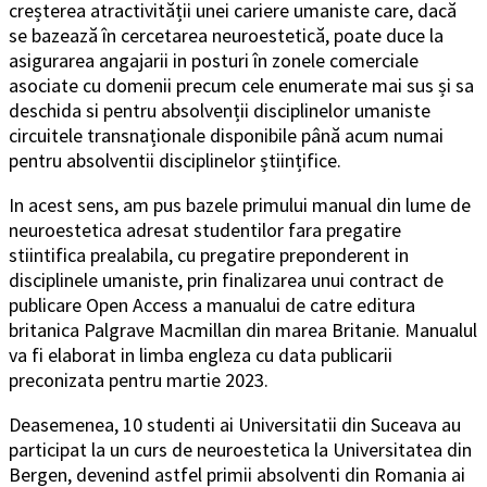
creșterea atractivității unei cariere umaniste care, dacă
se bazează în cercetarea neuroestetică, poate duce la
asigurarea angajarii in posturi în zonele comerciale
asociate cu domenii precum cele enumerate mai sus și sa
deschida si pentru absolvenții disciplinelor umaniste
circuitele transnaționale disponibile până acum numai
pentru absolventii disciplinelor științifice.
In acest sens, am pus bazele primului manual din lume de
neuroestetica adresat studentilor fara pregatire
stiintifica prealabila, cu pregatire preponderent in
disciplinele umaniste, prin finalizarea unui contract de
publicare Open Access a manualui de catre editura
britanica Palgrave Macmillan din marea Britanie. Manualul
va fi elaborat in limba engleza cu data publicarii
preconizata pentru martie 2023.
Deasemenea, 10 studenti ai Universitatii din Suceava au
participat la un curs de neuroestetica la Universitatea din
Bergen, devenind astfel primii absolventi din Romania ai