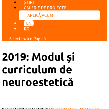
ȘTIRI
GALERIE DE PROIECTE
APLICĂ ACUM
EN
RO
Selectează o Pagină
2019: Modul și
curriculum de
neuroestetică