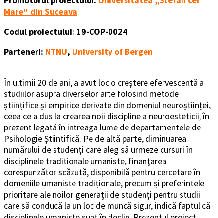
Promotorul proiectului:
Universitatea „Stefan cel
Mare“ din Suceava
Codul proiectului: 19-COP-0024
Parteneri:
NTNU
,
University of Bergen
În ultimii 20 de ani, a avut loc o creștere efervescentă a
studiilor asupra diverselor arte folosind metode
științifice și empirice derivate din domeniul neuroștiinței,
ceea ce a dus la crearea noii discipline a neuroesteticii, în
prezent legată în intreaga lume de departamentele de
Psihologie Știintifică. Pe de altă parte, diminuarea
numărului de studenți care aleg să urmeze cursuri în
disciplinele traditionale umaniste, finanțarea
corespunzător scăzută, disponibilă pentru cercetare în
domeniile umaniste tradiționale, precum și preferintele
prioritare ale noilor generații de studenți pentru studii
care să conducă la un loc de muncă sigur, indică faptul că
disciplinele umaniste sunt în declin. Prezentul proiect