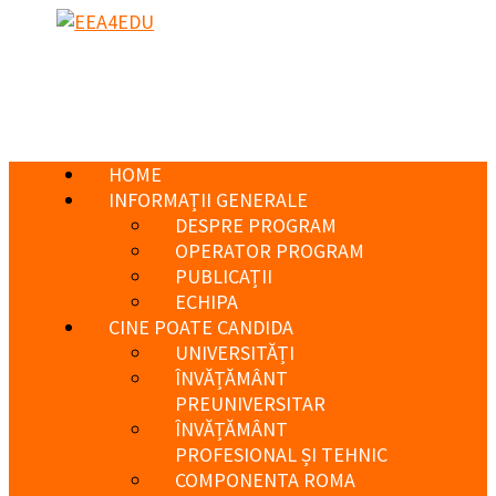
HOME
INFORMAȚII GENERALE
DESPRE PROGRAM
OPERATOR PROGRAM
PUBLICAȚII
ECHIPA
CINE POATE CANDIDA
UNIVERSITĂȚI
ÎNVĂȚĂMÂNT
PREUNIVERSITAR
ÎNVĂȚĂMÂNT
PROFESIONAL ȘI TEHNIC
COMPONENTA ROMA