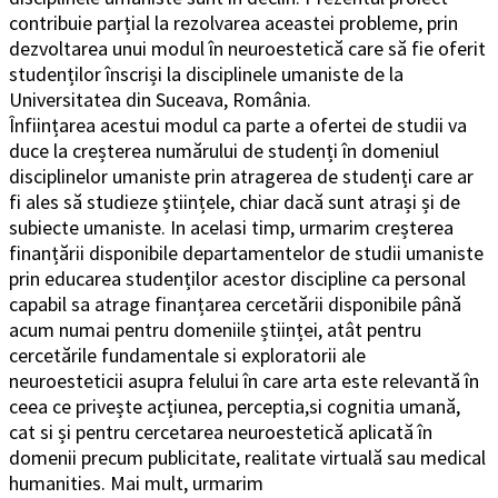
contribuie parțial la rezolvarea aceastei probleme, prin
dezvoltarea unui modul în neuroestetică care să fie oferit
studenților înscriși la disciplinele umaniste de la
Universitatea din Suceava, România.
Înființarea acestui modul ca parte a ofertei de studii va
duce la creșterea numărului de studenți în domeniul
disciplinelor umaniste prin atragerea de studenți care ar
fi ales să studieze științele, chiar dacă sunt atrași și de
subiecte umaniste. In acelasi timp, urmarim creșterea
finanțării disponibile departamentelor de studii umaniste
prin educarea studenților acestor discipline ca personal
capabil sa atrage finanțarea cercetării disponibile până
acum numai pentru domeniile științei, atât pentru
cercetările fundamentale si exploratorii ale
neuroesteticii asupra felului în care arta este relevantă în
ceea ce privește acțiunea, perceptia,si cognitia umană,
cat si și pentru cercetarea neuroestetică aplicată în
domenii precum publicitate, realitate virtuală sau medical
humanities. Mai mult, urmarim